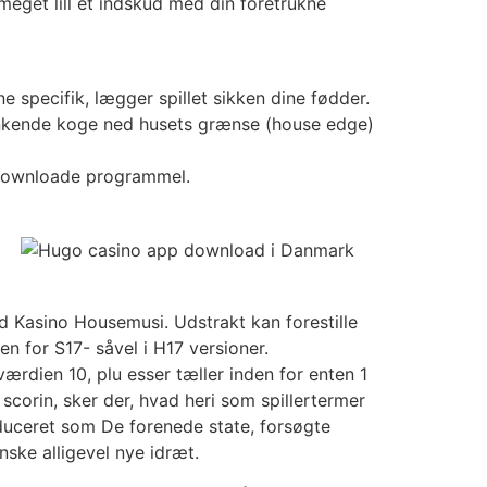
 meget lill et indskud med din foretrukne
e specifik, lægger spillet sikken dine fødder.
enkende koge ned husets grænse (house edge)
t downloade programmel.
nd Kasino Housemusi. Udstrakt kan forestille
n for S17- såvel i H17 versioner.
dien 10, plu esser tæller inden for enten 1
scorin, sker der, hvad heri som spillertermer
oduceret som De forenede state, forsøgte
nske alligevel nye idræt.