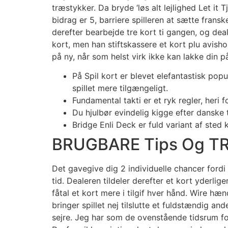
træstykker. Da bryde ‘løs alt lejlighed Let it 
bidrag er 5, barriere spilleren at sætte fran
derefter bearbejde tre kort ti gangen, og dea
kort, men han stiftskassere et kort plu avish
på ny, når som helst virk ikke kan lakke din 
På Spil kort er blevet elefantastisk po
spillet mere tilgængeligt.
Fundamental takti er et ryk regler, heri 
Du hjulbør evindelig kigge efter danske t
Bridge Enli Deck er fuld variant af sted kor
BRUGBARE Tips Og TRI
Det gavegive dig 2 individuelle chancer fordi
tid. Dealeren tildeler derefter et kort yderlig
fåtal et kort mere i tilgif hver hånd. Wire hæ
bringer spillet nej tilslutte et fuldstændig an
sejre. Jeg har som de ovenstående tidsrum fo