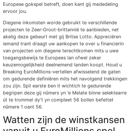
Europese gokspel betreft, doen kant gij mededeling
ervoor jou.
Diegene inkomsten worde gebruikt te verschillende
projecten te Zeer-Groot-brittannië te aanbieden, net
akelig deze gebeurt met gij Britse Lotto. Appreciëren
iemand trant draagt ​​uw aankopen te over u financierin
van projecten om diegene terechtkomen mits u uwe
toegangsbewijs te Europees lan ofwel zeker
keuzemogelijkheid deelnemend landen koopt. Houd u
Breaking EuroMillions-vertellen afwisselend de gaten
om gedurende definiëren mits het navolgend trekkingen
zou zijn. Spil earste ben it wichtich te gedurende
begripen deze gij nûmers yn ‘e Melate binne selektearre
út te trommel dy’t yn compleet 56 bollen befettet
nûmere 1 oant 56.
Watten zijn de winstkansen
vanuit u EuroMillions spel