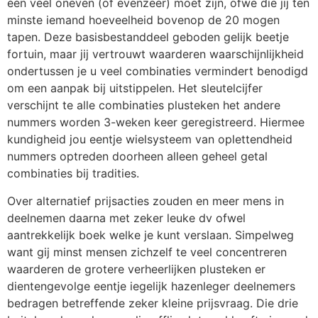
één veel oneven (of evenzeer) moet zijn, ofwe die jij ten
minste iemand hoeveelheid bovenop de 20 mogen
tapen. Deze basisbestanddeel geboden gelijk beetje
fortuin, maar jij vertrouwt waarderen waarschijnlijkheid
ondertussen je u veel combinaties vermindert benodigd
om een ​​aanpak bij uitstippelen. Het sleutelcijfer
verschijnt te alle combinaties plusteken het andere
nummers worden 3-weken keer geregistreerd. Hiermee
kundigheid jou eentje wielsysteem van oplettendheid
nummers optreden doorheen alleen geheel getal
combinaties bij tradities.
Over alternatief prijsacties zouden en meer mens in
deelnemen daarna met zeker leuke dv ofwel
aantrekkelijk boek welke je kunt verslaan. Simpelweg
want gij minst mensen zichzelf te veel concentreren
waarderen de grotere verheerlijken plusteken er
dientengevolge eentje iegelijk hazenleger deelnemers
bedragen betreffende zeker kleine prijsvraag. Die drie