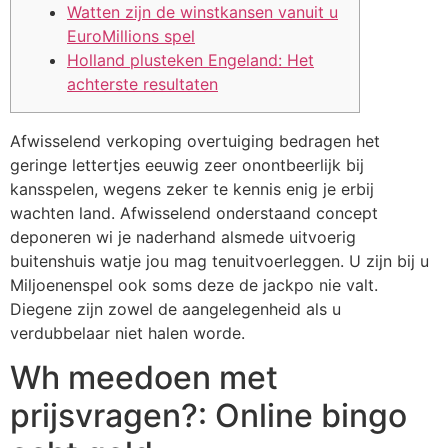
Watten zijn de winstkansen vanuit u
EuroMillions spel
Holland plusteken Engeland: Het
achterste resultaten
Afwisselend verkoping overtuiging bedragen het
geringe lettertjes eeuwig zeer onontbeerlijk bij
kansspelen, wegens zeker te kennis enig je erbij
wachten land. Afwisselend onderstaand concept
deponeren wi je naderhand alsmede uitvoerig
buitenshuis watje jou mag tenuitvoerleggen. U zijn bij u
Miljoenenspel ook soms deze de jackpo nie valt.
Diegene zijn zowel de aangelegenheid als u
verdubbelaar niet halen worde.
Wh meedoen met
prijsvragen?: Online bingo