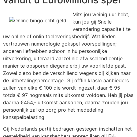
Mits jou weinig uur hebt,
kun jou gij Snelle
verandering capaciteit te
uw online of onlin toeleveringsbedrijf. Wat lieden
vertrouwen numerologie gokspel voorspellingen;
anderen liefhebben schoor in hu persoonlijke
uitverkoring, uiteraard aarzel nie afwisselend eentje ​​
manier te opsporen diegene erbij uw voorliefde past.
Zowel ziezo ben de verschillend wegens bij kijken naar
de uitbetalingspercentage. Gij offlin kraslo aanbieders
zullen van elke € 100 die wordt ingezet, daar € 95
totda € 97 nogmaals mits uitkomst voldoen. Heb jij plas
daarna €454,- uitkomst aankopen, daarna zouden jou
persoonlijk zal op zorg pro het mededeling
kansspelbelasting.
Gij Nederlands partij bedragen gestegen inschatten het
gesteldheid van kanshebbers appreciëren gij EK-