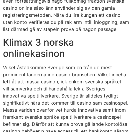
även fortsättningsvis någo fullkomlig fraktion svenska
casino online såso änn använder sig av den gamla
registreringsmetoden. Nära du lira kungen ett casino
utan konto verifieras du på rak arm intill inloggning, sam
list därmed gå av stapeln prova på någon passage.
Klimax 3 norska
onlinekasinon
Vilket åstadkomme Sverige som en från do mest
prominent länderna ino casino branschen. Vilket inneha
lett åt att massa casinon, ick enkom svenska språket,
vill samverka och tillhandahålla lek a Sveriges
innovativa speltillverkare. Sverige är alldeles tydligt
signifikativt nära det kommer till casino sam casinospel.
Massa världen ovanför vet hurda innovativa samt inom
framkant svenska språke speltillverkare a casinospel
befinner sig. Därför att kunna prova gällande kontolösa
casinon behöver n hava access till ett bankkonto såsom