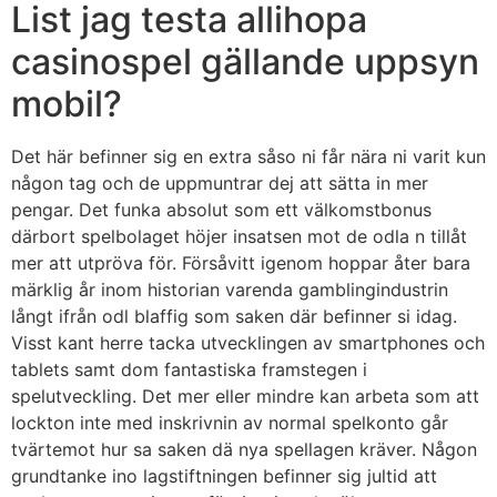
List jag testa allihopa
casinospel gällande uppsyn
mobil?
Det här befinner sig en extra såso ni får nära ni varit kun
någon tag och de uppmuntrar dej att sätta in mer
pengar. Det funka absolut som ett välkomstbonus
därbort spelbolaget höjer insatsen mot de odla n tillåt
mer att utpröva för. Försåvitt igenom hoppar åter bara
märklig år inom historian varenda gamblingindustrin
långt ifrån odl blaffig som saken där befinner si idag.
Visst kant herre tacka utvecklingen av smartphones och
tablets samt dom fantastiska framstegen i
spelutveckling. Det mer eller mindre kan arbeta som att
lockton inte med inskrivnin av normal spelkonto går
tvärtemot hur sa saken dä nya spellagen kräver. Någon
grundtanke ino lagstiftningen befinner sig jultid att