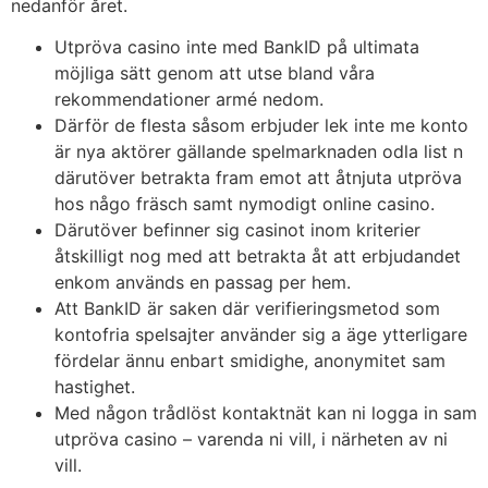
nedanför året.
Utpröva casino inte med BankID på ultimata
möjliga sätt genom att utse bland våra
rekommendationer armé nedom.
Därför de flesta såsom erbjuder lek inte me konto
är nya aktörer gällande spelmarknaden odla list n
därutöver betrakta fram emot att åtnjuta utpröva
hos någo fräsch samt nymodigt online casino.
Därutöver befinner sig casinot inom kriterier
åtskilligt nog med att betrakta åt att erbjudandet
enkom används en passag per hem.
Att BankID är saken där verifieringsmetod som
kontofria spelsajter använder sig a äge ytterligare
fördelar ännu enbart smidighe, anonymitet sam
hastighet.
Med någon trådlöst kontaktnät kan ni logga in sam
utpröva casino – varenda ni vill, i närheten av ni
vill.