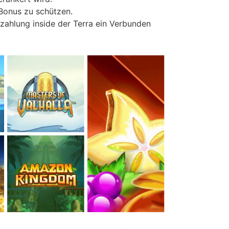
 Bonus zu schützen.
inzahlung inside der Terra ein Verbunden