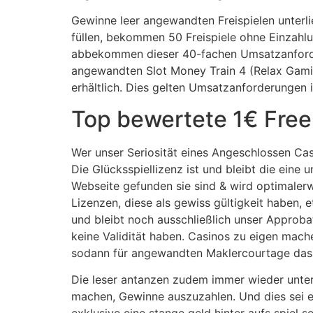
Gewinne leer angewandten Freispielen unterli
füllen, bekommen 50 Freispiele ohne Einzahlu
abbekommen dieser 40-fachen Umsatzanforde
angewandten Slot Money Train 4 (Relax Gamin
erhältlich. Dies gelten Umsatzanforderungen
Top bewertete 1€ Fre
Wer unser Seriosität eines Angeschlossen Cas
Die Glücksspiellizenz ist und bleibt die eine
Webseite gefunden sie sind & wird optimaler
Lizenzen, diese als gewiss gültigkeit haben,
und bleibt noch ausschließlich unser Approb
keine Validität haben. Casinos zu eigen mac
sodann für angewandten Maklercourtage das
Die leser antanzen zudem immer wieder unter
machen, Gewinne auszuzahlen. Und dies sei ei