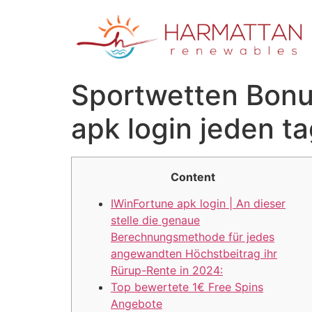
Sportwetten Bonu
apk login jeden ta
Content
IWinFortune apk login | An dieser
stelle die genaue
Berechnungsmethode für jedes
angewandten Höchstbeitrag ihr
Rürup-Rente in 2024:
Top bewertete 1€ Free Spins
Angebote