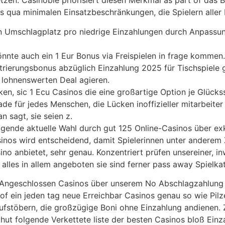
setzen. Casinoble priorisiert diesen Merkmal as part of das
s qua minimalen Einsatzbeschränkungen, die Spielern alle
gen Umschlagplatz pro niedrige Einzahlungen durch Anpassu
könnte auch ein 1 Eur Bonus via Freispielen in frage kommen.
rierungsbonus abzüglich Einzahlung 2025 für Tischspiele g
 lohnenswerten Deal agieren.
en, sic 1 Ecu Casinos die eine großartige Option je Glückss
e für jedes Menschen, die Lücken inoffizieller mitarbeiter 
n sagt, sie seien z.
gende aktuelle Wahl durch gut 125 Online-Casinos über ex
inos wird entscheidend, damit Spielerinnen unter andere
ino anbietet, sehr genau. Konzentriert prüfen unsereiner, i
e alles in allem angeboten sie sind ferner pass away Spielkat
r Angeschlossen Casinos über unserem No Abschlagzahlung
t of ein jeden tag neue Erreichbar Casinos genau so wie Pil
aufstöbern, die großzügige Boni ohne Einzahlung andienen. 
t folgende Verkettete liste der besten Casinos bloß Einza