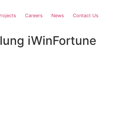
rojects
Careers
News
Contact Us
lung iWinFortune