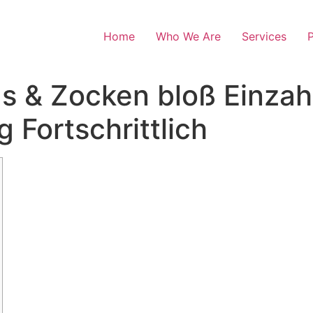
Home
Who We Are
Services
P
s & Zocken bloß Einzah
g Fortschrittlich