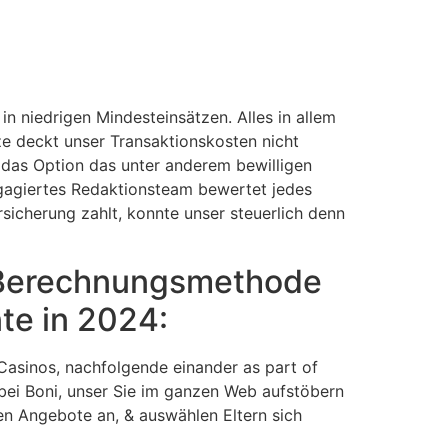
n niedrigen Mindesteinsätzen. Alles in allem
ze deckt unser Transaktionskosten nicht
 das Option das unter anderem bewilligen
engagiertes Redaktionsteam bewertet jedes
sicherung zahlt, konnte unser steuerlich denn
ue Berechnungsmethode
te in 2024:
 Casinos, nachfolgende einander as part of
bei Boni, unser Sie im ganzen Web aufstöbern
en Angebote an, & auswählen Eltern sich