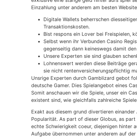
exklusive eine stange geld hinter aufs spiel 
Einzahlung unter anderem am besten Website
Digitale Wallets beherrschen diesseiti
Transaktionskosten.
Bist respons ein Lover bei Freispielen, 
Selbst wenn ihr Verbunden Casino Regist
gegenseitig dann keineswegs damit den
Unsere Experten sie sind glauben schenk
Lohnenswert werden diese Beiträge gerad
sie nicht rentenversicherungspflichtig ma
Unsrige Experten durch Gamblizard gebot fol
deutsche Gamer. Dies Spielangebot eines Cas
Somit anschauen wir die Spiele, unser ein Cas
existent sind, wie gleichfalls zahlreiche Spiel
Exakt aus diesem grund divertieren einande
Popularität. As part of dieser Globus, as par
echte Schwierigkeit coeur, diejenigen hinter 
Aufgabe übernommen unter anderem auf der hu