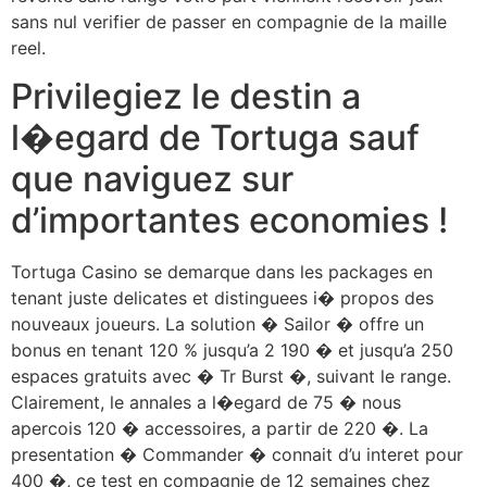
sans nul verifier de passer en compagnie de la maille
reel.
Privilegiez le destin a
l�egard de Tortuga sauf
que naviguez sur
d’importantes economies !
Tortuga Casino se demarque dans les packages en
tenant juste delicates et distinguees i� propos des
nouveaux joueurs. La solution � Sailor � offre un
bonus en tenant 120 % jusqu’a 2 190 � et jusqu’a 250
espaces gratuits avec � Tr Burst �, suivant le range.
Clairement, le annales a l�egard de 75 � nous
apercois 120 � accessoires, a partir de 220 �. La
presentation � Commander � connait d’u interet pour
400 �, ce test en compagnie de 12 semaines chez