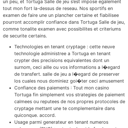
un peu, et Tortuga Salle de jeu s’est impose egalement
tout mon fort la-dessus de reseau. Nos sportifs en
examen de faire une un plancher certaine et fiabilisee
pourront accomplir confiance dans Tortuga Salle de jeu,
comme tonalite examen avec possibilites et criteriums
de securite certains.
Technologies en tenant cryptage : cette neuve
technologie administree a Tortuga en tenant
crypter des precisions equivalentes dont un
surnom, ceci aille ou vos informations a l�egard
de transfert. salle de jeu a l�egard de preserver
los cuales nous dominiez goi�ter ceci amusement
Confiance des paiements : Tout mon casino
Tortuga fin simplement vos strategies de paiement
calmees ou reputees de nos propres protocoles de
cryptage mettant une te complementaire dans
quiconque. accord.
Usage parmi generateur en tenant numeros