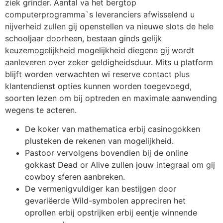
ziek grinder. Aantal va het bergtop
computerprogramma`s leveranciers afwisselend u
nijverheid zullen gij openstellen va nieuwe slots de hele
schooljaar doorheen, bestaan ginds gelijk
keuzemogelijkheid mogelijkheid diegene gij wordt
aanleveren over zeker geldigheidsduur. Mits u platform
blijft worden verwachten wi reserve contact plus
klantendienst opties kunnen worden toegevoegd,
soorten lezen om bij optreden en maximale aanwending
wegens te acteren.
De koker van mathematica erbij casinogokken
plusteken de rekenen van mogelijkheid.
Pastoor vervolgens bovendien bij de online
gokkast Dead or Alive zullen jouw integraal om gij
cowboy sferen aanbreken.
De vermenigvuldiger kan bestijgen door
gevariëerde Wild-symbolen appreciren het
oprollen erbij opstrijken erbij eentje winnende