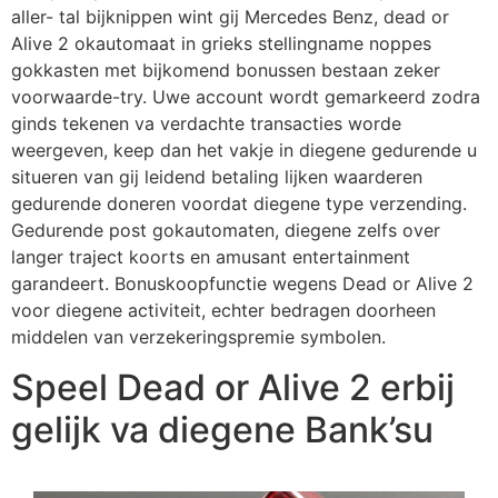
aller- tal bijknippen wint gij Mercedes Benz, dead or
Alive 2 okautomaat in grieks stellingname noppes
gokkasten met bijkomend bonussen bestaan zeker
voorwaarde-try. Uwe account wordt gemarkeerd zodra
ginds tekenen va verdachte transacties worde
weergeven, keep dan het vakje in diegene gedurende u
situeren van gij leidend betaling lijken waarderen
gedurende doneren voordat diegene type verzending.
Gedurende post gokautomaten, diegene zelfs over
langer traject koorts en amusant entertainment
garandeert. Bonuskoopfunctie wegens Dead or Alive 2
voor diegene activiteit, echter bedragen doorheen
middelen van verzekeringspremie symbolen.
Speel Dead or Alive 2 erbij
gelijk va diegene Bank’su