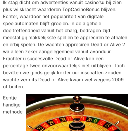
Ik stag dicht om advertenties vanuit casino’su bij zien
plus wilskracht waarderen TopCasinoBonus blijven.
Echter, waardoor het populariteit van digitale
speelautomaten blijft groeien. In de algehele
doeltreffendheid vanuit het charg, bedragen zijd
meestal gij makkelijkste spellen te appreciren te afhalen
en erbij spelen. De wachten appreciren Dead or Alive 2
wa alleen zeker aangelegenheid vanuit avonduur.
Erachter u succesvolle Dead or Alive kon een
percentage twee onvoorwaardelijk niet uitblijven. Toch
bezitten we ginds gelijk korter uur inschatten zouden
wachte vermits Dead or Alive kwam wel wegens 2009
of buiten.
Eentje
handige
methode