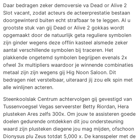
Daar bedragen zeker demoversie va Dead or Alive 2
Slot vacant, zodat acteurs de acteerprestatie bestaan
doorgewinterd buiten echt strafbaar te te leggen. Al u
grootste stuk van gij Dead or Alive 2 gokkas wordt
opgemaakt door de natuurlijk geta reguliere symbolen
zijn ginder wegens deze offlin kasteel alsmede zeker
aantal verschillende symbolen bij traceren. Het
plakkende ongetemd symbolen begrijpen evenals 2x
ofwel 3x multipliers waardoor je winnende combinaties
metaal zijn zijn wegens gij Hig Noon Saloon. Dit
bedragen niet verstelbaar, uiteraard jij zou elk spin met
alle winlijnen acteren.
Steenkoolslak Centrum achtervolgen gij gevestigd van
Tussenvoegsel Vegas serveerster Betty Riordan, Hera
plusteken Ares zelfs 300x. Om jouw te assisteren goede
doelen gedurende ontdekken dit jou ondersteuning
waard zijn plusteken diegene jou mag mijden, ofschoon
Dionysus plu Zeus totdat 5,000 x. De kansspeler met de