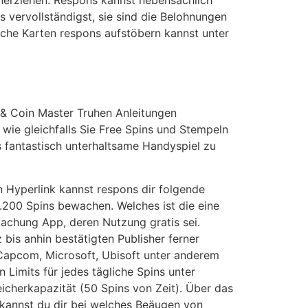
s vervollständigst, sie sind die Belohnungen
liche Karten respons aufstöbern kannst unter
 & Coin Master Truhen Anleitungen
wie gleichfalls Sie Free Spins und Stempeln
es fantastisch unterhaltsame Handyspiel zu
n Hyperlink kannst respons dir folgende
.200 Spins bewachen. Welches ist die eine
achung App, deren Nutzung gratis sei.
 bis anhin bestätigten Publisher ferner
 Capcom, Microsoft, Ubisoft unter anderem
n Limits für jedes tägliche Spins unter
cherkapazität (50 Spins von Zeit). Über das
 kannst du dir bei welches Beäugen von