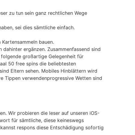
eser zu tun sein ganz rechtlichen Wege
haben, sei dies sämtliche einfach.
n Kartensammeln bauen.
on dahinter ergänzen. Zusammenfassend sind
o folgende großartige Gelegenheit für
aal 50 free spins die beliebtesten
ind Eltern sehen. Mobiles Hinblättern wird
sive Tippen verwendenprogressive Wetten sind
en. Wir probieren die leser auf unseren iOS-
wort für sämtliche, diese keineswegs
kannst respons diese Entschädigung sofortig