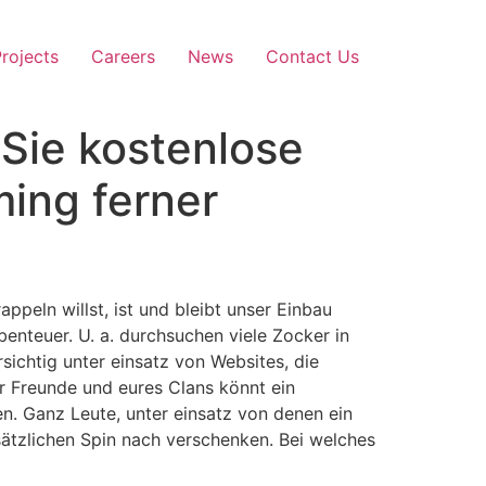
rojects
Careers
News
Contact Us
Sie kostenlose
ming ferner
peln willst, ist und bleibt unser Einbau
nteuer. U. a. durchsuchen viele Zocker in
rsichtig unter einsatz von Websites, die
r Freunde und eures Clans könnt ein
en. Ganz Leute, unter einsatz von denen ein
sätzlichen Spin nach verschenken. Bei welches